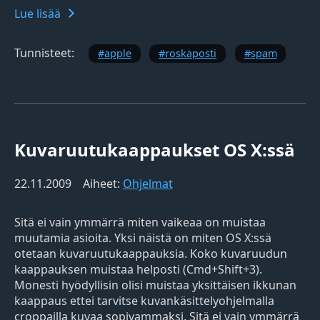
Lue lisää
Tunnisteet:
apple
roskaposti
spam
Kuvaruutukaappaukset OS X:ssä
22.11.2009
Aiheet:
Ohjelmat
Sitä ei vain ymmärrä miten vaikeaa on muistaa
muutamia asioita. Yksi näistä on miten OS X:ssä
otetaan kuvaruutukaappauksia. Koko kuvaruudun
kaappauksen muistaa helposti (Cmd+Shift+3).
Monesti hyödyllisin olisi muistaa yksittäisen ikkunan
kaappaus ettei tarvitse kuvankäsittelyohjelmalla
croppailla kuvaa sopivammaksi. Sitä ei vain ymmärrä