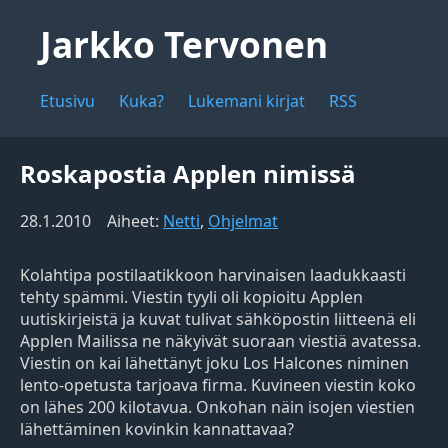
Jarkko Tervonen
Etusivu
Kuka?
Lukemani kirjat
RSS
Roskapostia Applen nimissä
28.1.2010
Aiheet:
Netti
,
Ohjelmat
Kolahtipa postilaatikkoon harvinaisen laadukkaasti
tehty spämmi. Viestin tyyli oli kopioitu Applen
uutiskirjeistä ja kuvat tulivat sähköpostin liitteenä eli
Applen Mailissa ne näkyivät suoraan viestiä avatessa.
Viestin on kai lähettänyt joku Los Halcones niminen
lento-opetusta tarjoava firma. Kuvineen viestin koko
on lähes 200 kilotavua. Onkohan näin isojen viestien
lähettäminen kovinkin kannattavaa?