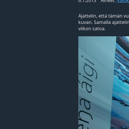
6.1.2013
Aiheet:
Valo
Ajattelin, että tämän 
kuvan. Samalla ajatteli
viikon satoa.