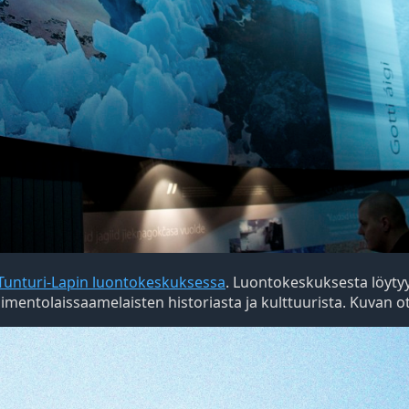
Tunturi-Lapin luontokeskuksessa
. Luontokeskuksesta löytyy 
aimentolaissaamelaisten historiasta ja kulttuurista. Kuvan ot