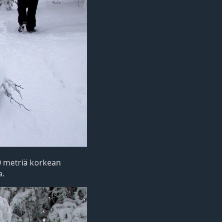
0 metriä korkean
a.