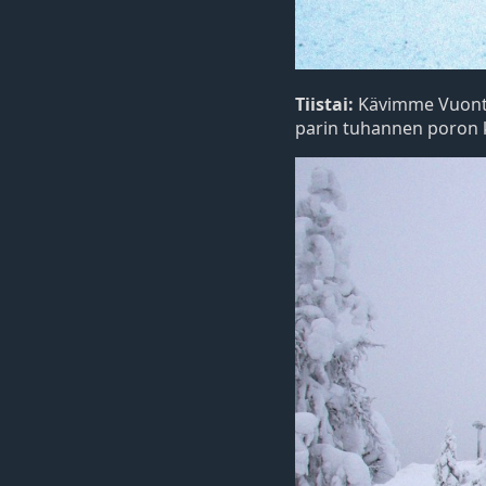
Tiistai:
Kävimme Vuontis
parin tuhannen poron k