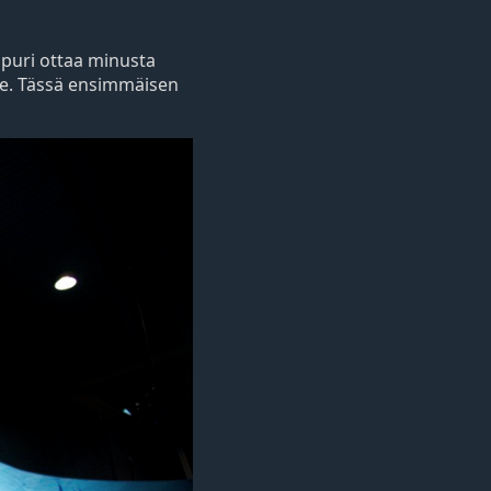
apuri ottaa minusta
lle. Tässä ensimmäisen