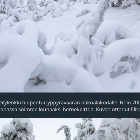
eilylenkki huipentui Jyppyrävaaran näköalakodalle. Noin 70
 kodassa söimme lounaaksi hernekeittoa. Kuvan ottanut Elis