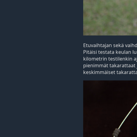
Etuvaihtajan sekä vaih
Pitäisi testata keulan 
kilometrin testilenkin 
pienimmät takarattaat jo
keskimmäiset takaratta