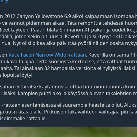
en 2012 Canyon Yellowstone 6.9 alkoi kaipaamaan isompaa 
jo vaivannut pidemmän aikaa. Tätä remonttia tehdessä huo
lleet täyteen. Päätin tilata Shimanon XT-pakan ja uudet ketju
ällä, joten sekin piti uusia. Kaveri oli jo siirtynyt 1×10 aika
ua. Nyt olisi oikea aika päivittää pyörä näiden osalta nyky
isen
Race Facen Narrow Wide -rattaan
. Kaverilla on sama 1
 mukavalta ajaa. 1×10 suosiosta kertoo se, että rattaat tunt
alta. Tai ainakaan 32 hampaisia versioita ei hyllyistä liiaksi
lopulta löytyi.
sahan ei tarvitse käytännössä ottaa huomioon muuta kuin i
isäksi kampien pulttijako ja käytössä olevan takalehtien m
-rattaan asentamisessa ei suurempia haasteita ollut. Aluksi
 ja uusi ratas tilalle. Pikkuisen takavaihteen vaihtajaa piti sä
soimmalle rattaalle.