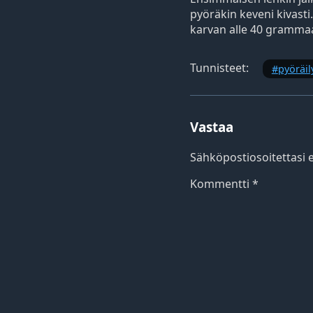
pyöräkin keveni kivasti
karvan alle 40 grammaa
Tunnisteet:
pyöräil
Vastaa
Sähköpostiosoitettasi ei
Kommentti
*