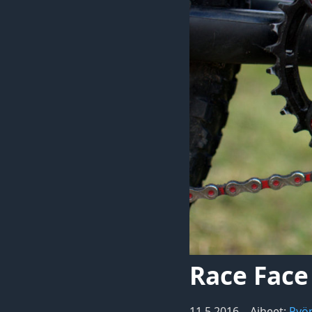
Race Fac
11.5.2016
Aiheet:
Pyör