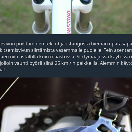
devivun poistaminen teki ohjaustangosta hieman epätasapa
lukitsemisvivun siirtämistä vasemmalle puolelle. Tein asenta
ajaen niin asfaltilla kuin maastossa. Siirtymäajossa käytöss
lloin vauhti pyörii siinä 25 km / h paikkeilla. Aiemmin käytös
at.