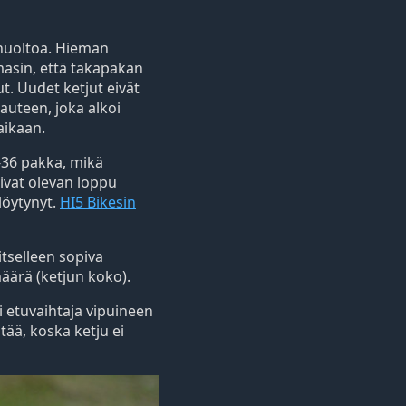
huoltoa. Hieman
masin, että takapakan
t. Uudet ketjut eivät
kauteen, joka alkoi
aikaan.
1-36 pakka, mikä
uivat olevan loppu
 löytynyt.
HI5 Bikesin
tselleen sopiva
äärä (ketjun koko).
 etuvaihtaja vipuineen
ätää, koska ketju ei