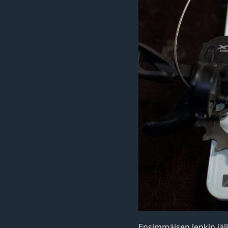
Ensimmäisen lenkin jälk