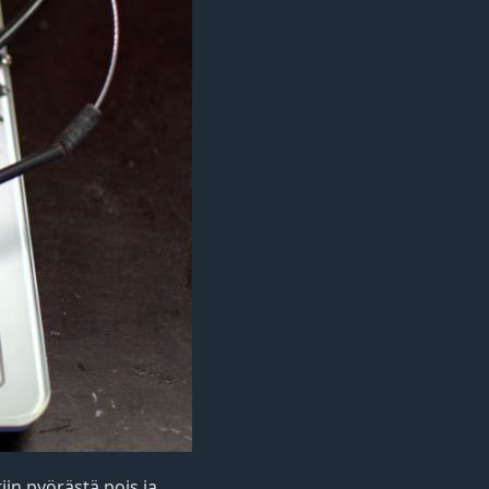
iin pyörästä pois ja