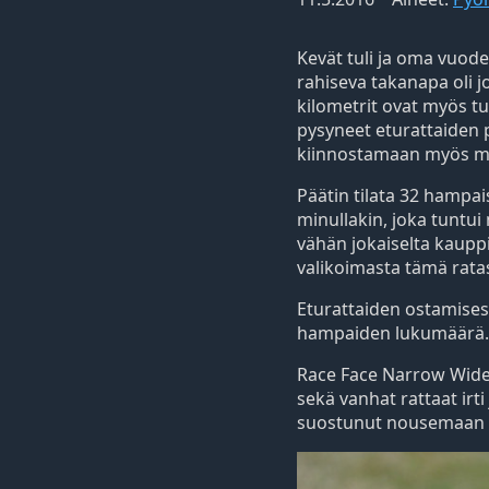
Kevät tuli ja oma vuod
rahiseva takanapa oli 
kilometrit ovat myös tu
pysyneet eturattaiden pä
kiinnostamaan myös min
Päätin tilata 32 hampa
minullakin, joka tuntui
vähän jokaiselta kauppia
valikoimasta tämä ratas 
Eturattaiden ostamises
hampaiden lukumäärä. L
Race Face Narrow Wide 
sekä vanhat rattaat irti
suostunut nousemaan i