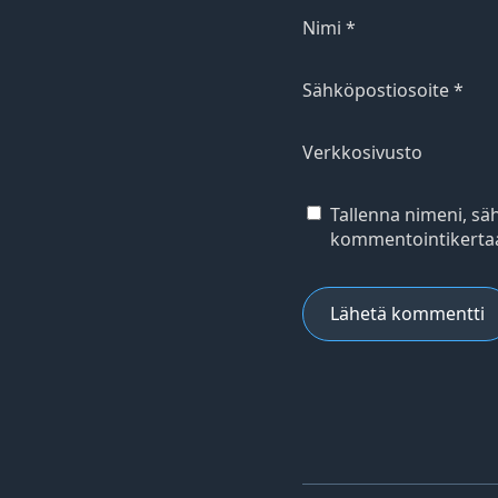
Nimi
*
Sähköpostiosoite
*
Verkkosivusto
Tallenna nimeni, sä
kommentointikertaa