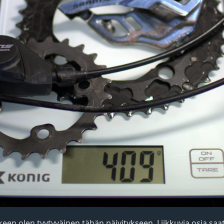
een olen tyytyväinen tähän päivitykseen. Liikkuvia osia saat