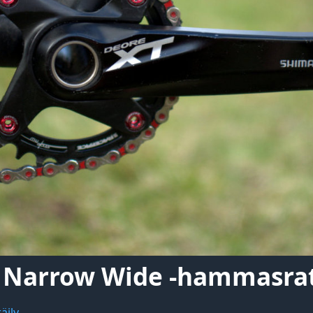
e Narrow Wide -hammasra
äily