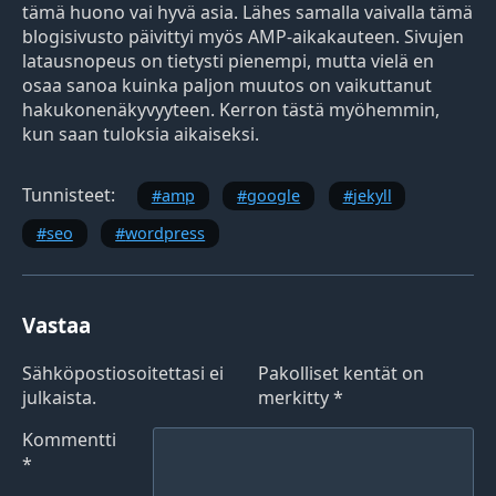
tämä huono vai hyvä asia. Lähes samalla vaivalla tämä
blogisivusto päivittyi myös AMP-aikakauteen. Sivujen
latausnopeus on tietysti pienempi, mutta vielä en
osaa sanoa kuinka paljon muutos on vaikuttanut
hakukonenäkyvyyteen. Kerron tästä myöhemmin,
kun saan tuloksia aikaiseksi.
Tunnisteet:
amp
google
jekyll
seo
wordpress
Vastaa
Sähköpostiosoitettasi ei
Pakolliset kentät on
julkaista.
merkitty
*
Kommentti
*