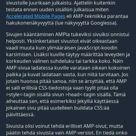
sivustolle juurikaan julkaistu. Ajattelin kuitenkin
testata ennen uuden sisällön julkaisua miten
Accelerated Mobile Pages
eli AMP-tekniikka parantaa
hakukonenäkyvyyttä (lue näkyvyyttä Googlessa).
Sivujen kääntäminen AMPia tukeviksi sivuiksi onnistui
helposti. Yksinkertaiset sivustot eivät oikeastaan
vaadi muuta kuin ylimääräisen JavaScript-koodin
karsimisen. Lisäksi kuville täytyy määrittää leveyden ja
korkeuden välinen suhdeluku tai tarkka koko. Näin
AMP-sivua ladatessa kuville varataan oikean kokoinen
paikka ja kuvat ladataan vasta, kun niitä tarvitaan. Jos
jotain huonoa pitää sanoa, niin se ärsyttää, että AMP
ei salli erillisiä CSS-tiedostoja vaan tyylit pitää olla
>style<-tagin sisällä sivun >head<-tagin sisällä. Tämä
aiheuttaa sen, että esimerkiksi Jekylliä käyttäessä
jokainen sivu pitää uudelleen buildata CSS:ää
päivittäessä.
Sivuista olisi voinut tehdä erilliset AMP-sivut, mutta
päätin tehdä sivuista vain AMP-versiot. En tiedä onko