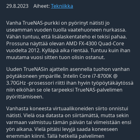
29.8.2023
Aiheet:
Tekniikka
Vanha TrueNAS-purkki on pyörinyt nätisti jo
useamman vuoden tuolla vaatehuoneen nurkassa.
Vähän tuntuu, että lisälaskentateho ei tekisi pahaa.
Prossuna näyttää olevan AMD FX-4300 Quad-Core
vuodelta 2012. Kylläpä aika rientää. Tuntuu kuin ihan
muutama vuosi sitten tuon olisin ostanut.
Uuden TrueNASin ajattelin asennella tuohon vanhan
pöytäkoneen ympärille. Intelin Core i7-8700K @
3.70GHz -prosessori riitti ihan hyvin työpöytäkäytössä
niin eiköhän se ole tarpeeksi TrueNAS-palvelimen
pyörittämiseen.
Vanhasta koneesta virtuaalikoneiden siirto onnistui
nätisti. Vielä osa datasta on siirtämättä, mutta sekin
varmaan valmistuu tämän päivän tai viimeistään ensi
yön aikana. Vielä pitäisi levyjä saada koneeseen
enemmän kiinni. Tällä hetkellä palvelimen