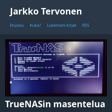
Jarkko Tervonen
Etusivu
Kuka?
Lukemani kirjat
RSS
TrueNASin masentelua