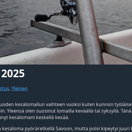
 2025
stus
,
Yleinen
vuoden kesälomailun vaihteen vuoksi kuten kunnon työläiset
. Yleensä olen suosinut lomailla keväällä tai syksyllä. Tänä
änyt kesälomani keskellä kesää.
a kesäloma pyöräretkellä Savoon, mutta polvi kipeytyi juuri