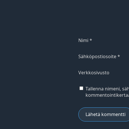
Nimi
*
Sähköpostiosoite
*
Verkkosivusto
Tallenna nimeni, sä
kommentointikertaa