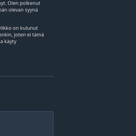
enyt. Olen polkenut
ämän olevan syynä
iikko on kulunut
nkin, joten ei tämä
aa käyty