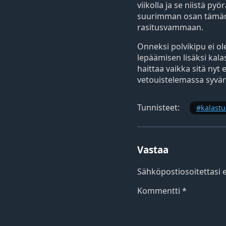
viikolla ja se niistä p
suurimman osan tämän v
rasitusvammaan.
Onneksi polvikipu ei o
lepäämisen lisäksi kal
haittaa vaikka sitä nyt
vetouistelemassa syväri
Tunnisteet:
kalastu
Vastaa
Sähköpostiosoitettasi ei
Kommentti
*