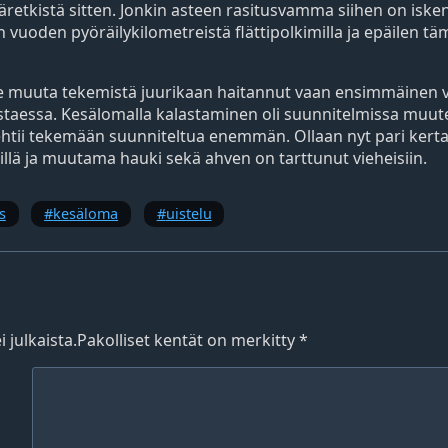
yöräretkistä sitten. Jonkin asteen rasitusvamma siihen on isk
uoden pyöräilykilometreistä flättipolkimilla ja epäilen t
le muuta tekemistä juurikaan haitannut vaan ensimmäinen v
astaessa. Kesälomalla kalastaminen oli suunnitelmissa muute
 ehtii tekemään suunniteltua enemmän. Ollaan nyt pari kert
llä ja muutama hauki sekä ahven on tarttunut vieheisiin.
s
kesäloma
uistelu
 julkaista.
Pakolliset kentät on merkitty
*