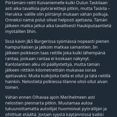
Piirtämäni reitti Kuivaniemelle kulki Oulun Taskilaan
asti aika tavallisia pyöräreittejä pitkin, mutta Taskila –
Herukka -välille olin piirtänyt mukaan vähän polkuja.
Onneksi nämä polut olivat helposti ajettavia. Tämän
jälkeen matka jatkui aika tavallisesti Haukiputaantietä
myötäillen Iihin.
Iissä kävin J&S Burgerissa syömässä nopeasti pienen
hampurilaisen ja jatkoin matkaa samantien. Iin
jälkeen poikkesin taas reitille joka kulki lähempänä
rantaa, joskaan rantaa ei koskaan näkynyt.
Kantolantien alku oli päällystettyä, mutta tämän
jälkeen riittikin kilometreittäin mukavaa soraa
ajettavaksi. Muita kulkijoita tiellä ei ollut ja tätä reitillä
hainkin. Nelostietä polkiessa tilanne olisii ollut aivan
toinen.
Vähän ennen Olhavaa ajoin Merihelmeen asti
nelostien piennarta pitkin. Muutamaa autoa
lukuunottamatta autoilijat huomioivat pyöräilijän ja
ohittivat etäältä. Jostain syystä käytännössä kaikki