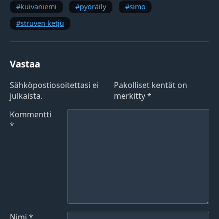
kuivaniemi
pyöräily
simo
struven ketju
Vastaa
Sähköpostiosoitettasi ei
Pakolliset kentät on
julkaista.
merkitty
*
Kommentti
*
Nimi
*