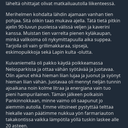
läheltä ohittajat olivat matkailuautolla liikenteessä.
Merihelmen kohdalta lähdin ajamaan vanhan tien
pohjaa. Sitä olikin taas mukava ajella. Tätä tietä pitkin
ajelin 90-luvun puolessa välissä veljen ja kaverini
kanssa. Muistan tien varrelta pienen kyläkaupan,
minkä valikoima oli nykymittapuulla aika suppea.
Tarjolla oli vain grillimakkaraa, sipsejä,
eskimopuikkoja sekä Lapin kulta -olutta.
Kuivaniemellä oli pakko käydä poikkeamassa
Nelosparkissa ja ottaa vähän syötävää ja juotavaa.
Olin ajanut ehkä hieman liian lujaa ja juonut ja syönyt
hieman liian vähän. Juotavaa oli mennyt neljän tunnin
ajoaikana noin kolme litraa ja energiana vain tuo
pieni hampurilainen. Tämän jälkeen polkaisin
Pankinnokkaan, minne vaimo oli saapunut jo
aiemmin autolla. Emme viitsineet pystyttää telttaa
hiekalle vaan päätimme nukkua yön farmariauton
takakontissa vaikka lämpötila yöllä tuskin laskee alle
20 asteen.