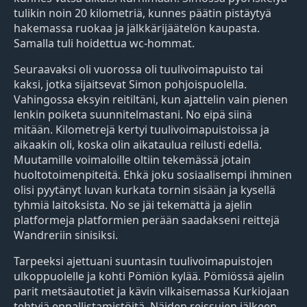
tulikin noin 20 kilometriä, kunnes päätin pistäytyä
hakemassa ruokaa ja jälkkärijäätelön kaupasta.
Samalla tuli hoidettua wc-hommat.
Seuraavaksi oli vuorossa oli tuulivoimapuisto tai
kaksi, jotka sijaitsevat Simon pohjoispuolella.
Vahingossa eksyin reitiltäni, kun ajattelin vain pienen
lenkin poiketa suunnitelmastani. No eipä siinä
mitään. Kilometrejä kertyi tuulivoimapuistoissa ja
aikaakin oli, koska olin aikataulua reilusti edellä.
Muutamille voimaloille oltiin tekemässä jotain
huoltotoimenpiteitä. Ehkä joku sosiaalisempi ihminen
olisi pyytänyt luvan kurkata tornin sisään ja kysellä
tyhmiä laitoksista. No se jäi tekemättä ja ajelin
platformeja platformien perään saadakseni reittejä
Wandreriin sinisiksi.
Tarpeeksi ajettuani suuntasin tuulivoimapuistojen
ulkoppuolelle ja kohti Pömiön kylää. Pömiössä ajelin
parit metsäautotiet ja kävin vilkaisemassa Kurkiojaan
tehtyjä ennallistamistöitä. Näiden reissujen jälkeen