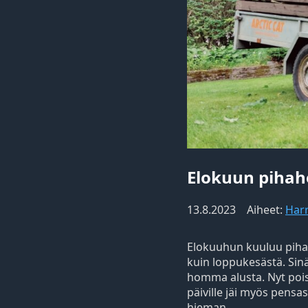
Elokuun piha
13.8.2023
Aiheet:
Har
Elokuuhun kuuluu pihan
kuin loppukesästä. Sinä
homma alusta. Nyt poiste
päiville jäi myös pens
hieman…