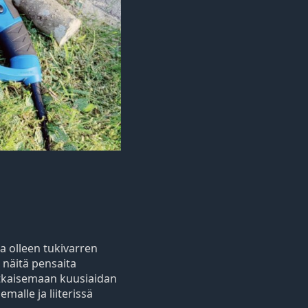
a olleen tukivarren
n näitä pensaita
katkaisemaan kuusiaidan
malle ja liiterissä