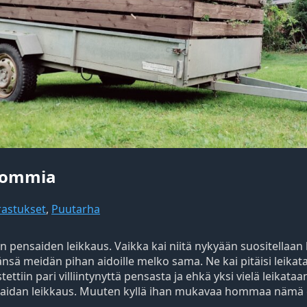
hommia
rastukset
,
Puutarha
 pensaiden leikkaus. Vaikka kai niitä nykyään suositellaan
nsä meidän pihan aidoille melko sama. Ne kai pitäisi leikata
ttiin pari villiintynyttä pensasta ja ehkä yksi vielä leikataa
asaidan leikkaus. Muuten kyllä ihan mukavaa hommaa nämä 