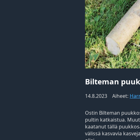
Bilteman puu
14.8.2023
Aiheet:
Har
Ostin Bilteman puukkos
pultin katkaistua. Muuta
kaatanut tällä puukkosa
välissä kasvavia kasveja