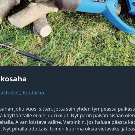
kkosaha
rastukset
,
Puutarha
ahan joku vuosi sitten, jotta sain yhden tympeässä paikass
 käyttöä tälle ei ole juuri ollut. Nyt parin päivän sisään ole
halla. Aivan loistava väline. Varsinkin, jos haluaa päästä 
. Nyt pihalla odottaisi toinen kuorma oksia vietäväksi jätease