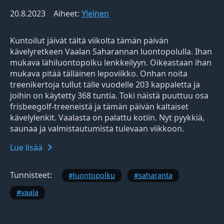
20.8.2023
Aiheet:
Yleinen
Kuntoilut jäivät tältä viikolta tämän päivän
kävelyretkeen Vaalan Saharannan luontopolulla. Ihan
mukava lähiluontopolku lenkkeilyyn. Oikeastaan ihan
mukava pitää tälläinen lepoviikko. Onhan noita
treenikertoja tullut tälle vuodelle 203 kappaletta ja
joihin on käytetty 368 tuntia. Toki näistä puuttuu osa
frisbeegolf-treeneistä ja tämän päivän kaltaiset
kävelylenkit. Vaalasta on palattu kotiin. Nyt pyykkiä,
saunaa ja valmistautumista tulevaan viikkoon.
Lue lisää
Tunnisteet:
luontopolku
saharanta
vaala