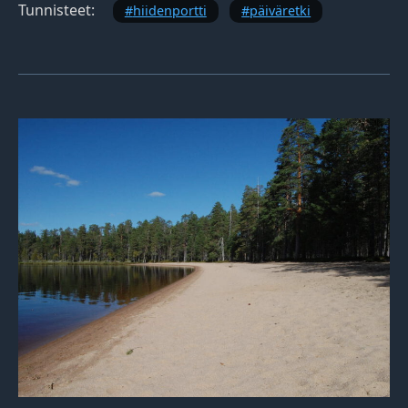
Tunnisteet:
hiidenportti
päiväretki