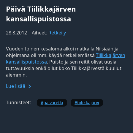
Päivä Tiilikkajärven
kansallispuistossa
28.8.2012
Aiheet:
Retkeily
Vuoden toinen kesäloma alkoi matkalla Nilsiään ja
ohjelmana oli mm. käydä retkeilemässä
Tiilikkajärven
kansallispuistossa
. Puisto ja sen reitit olivat uusia
tuttavuuksia enkä ollut koko Tiilikkajärvestä kuullut
aiemmin.
Lue lisää
Tunnisteet:
päiväretki
tiilikkajärvi