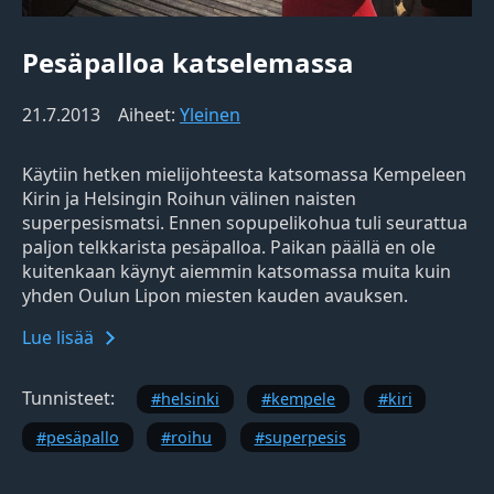
Pesäpalloa katselemassa
21.7.2013
Aiheet:
Yleinen
Käytiin hetken mielijohteesta katsomassa Kempeleen
Kirin ja Helsingin Roihun välinen naisten
superpesismatsi. Ennen sopupelikohua tuli seurattua
paljon telkkarista pesäpalloa. Paikan päällä en ole
kuitenkaan käynyt aiemmin katsomassa muita kuin
yhden Oulun Lipon miesten kauden avauksen.
Lue lisää
Tunnisteet:
helsinki
kempele
kiri
pesäpallo
roihu
superpesis