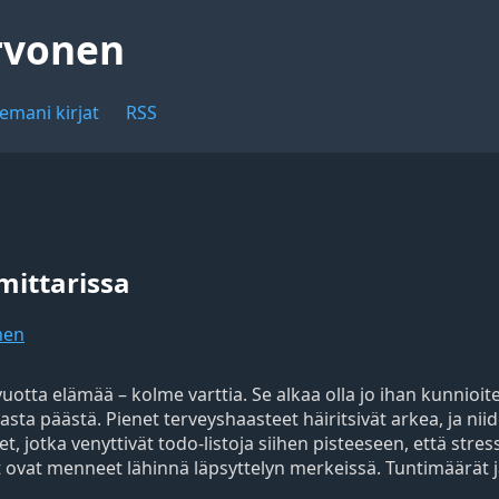
rvonen
emani kirjat
RSS
mittarissa
nen
vuotta elämää – kolme varttia. Se alkaa olla jo ihan kunnioi
asta päästä. Pienet terveyshaasteet häiritsivät arkea, ja nii
t, jotka venyttivät todo-listoja siihen pisteeseen, että stress
t ovat menneet lähinnä läpsyttelyn merkeissä. Tuntimäärät j