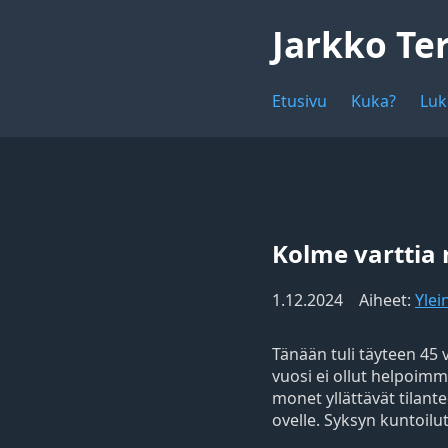
Jarkko Te
Etusivu
Kuka?
Luk
Kolme varttia 
1.12.2024
Aiheet:
Ylei
Tänään tuli täyteen 45 
vuosi ei ollut helpoimm
monet yllättävät tilantee
ovelle. Syksyn kuntoilu