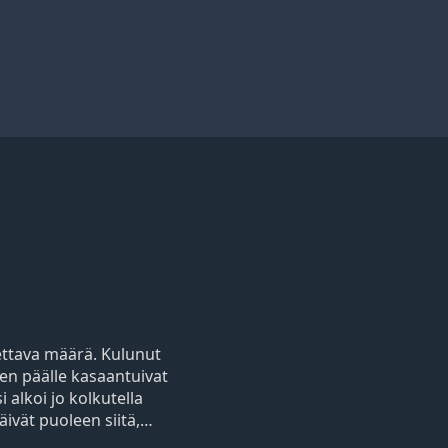
tettava määrä. Kulunut
den päälle kasaantuivat
i alkoi jo kolkutella
äivät puoleen siitä,…