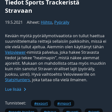
Tiedot Sports Trackeristä
Stravaan
19.5.2021
Aiheet:
Hiihto
,
Pyöräily
Kevään myötä pyöräilymotivaatiota on tullut haettua
suunnittelemalla reittejä sellaisiin paikkoihin, missä ei
ole vielä tullut ajeltua. Aiemmin olen käyttänyt tähän
Veloviewer
-nimistä palvelua, joka hakee Stravasta
tiedot ja tekee ”heatmapin”, mistä näkee aiemmat
ajoreitit. Mukaan on mahdollista ottaa myös muutkin
kuin niin sanotut Stravan viralliset lajit (pyöräily,
juoksu, uinti). Hyvä vaihtoehto Veloviewerille on
StatsHunters
, joka taitaa olla vielä ilmainen.
Lue lisää
Tunnisteet:
export
import
sports tracker
strava
tuonti
vienti