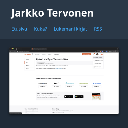
Jarkko Tervonen
Etusivu
Kuka?
Lukemani kirjat
RSS