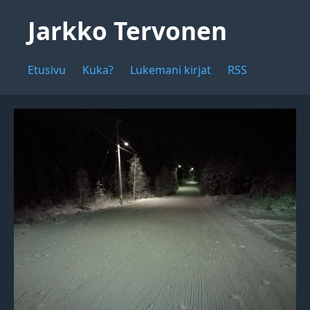
Jarkko Tervonen
Etusivu
Kuka?
Lukemani kirjat
RSS