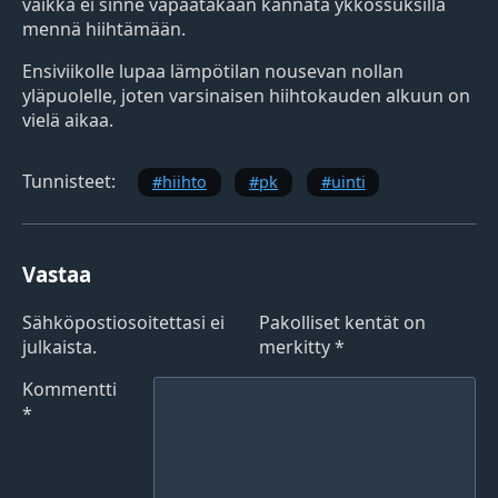
vaikka ei sinne vapaatakaan kannata ykkössuksilla
mennä hiihtämään.
Ensiviikolle lupaa lämpötilan nousevan nollan
yläpuolelle, joten varsinaisen hiihtokauden alkuun on
vielä aikaa.
Tunnisteet:
hiihto
pk
uinti
Vastaa
Sähköpostiosoitettasi ei
Pakolliset kentät on
julkaista.
merkitty
*
Kommentti
*