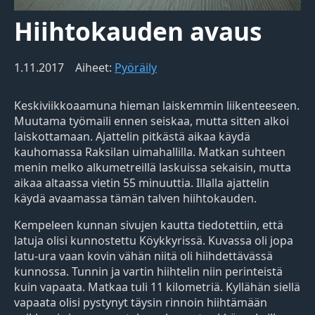
Hiihtokauden avaus
1.11.2017
Aiheet:
Pyöräily
Keskiviikkoaamuna hieman laiskemmin liikenteeseen.
Muutama työmaili ennen seiskaa, mutta sitten alkoi
laiskottamaan. Ajattelin pitkästä aikaa käydä
kauhomassa Raksilan uimahallilla. Matkan suhteen
menin melko alkumetreillä laskuissa sekaisin, mutta
aikaa altaassa vietin 55 minuuttia. Illalla ajattelin
käydä avaamassa tämän talven hiihtokauden.
Kempeleen kunnan sivujen kautta tiedotettiin, että
latuja olisi kunnostettu Köykkyrissä. Kuvassa oli jopa
latu-ura vaan kovin vähän niitä oli hiihdettävässä
kunnossa. Tunnin ja vartin hiihtelin niin perinteistä
kuin vapaata. Matkaa tuli 11 kilometriä. Kyllähän siellä
vapaata olisi pystynyt täysin rinnoin hiihtämään