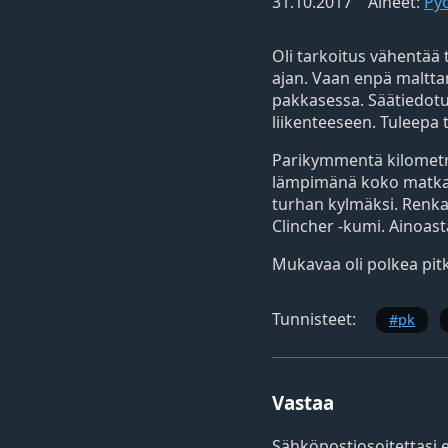
31.10.2017
Aiheet:
Pyö
Oli tarkoitus vähentää
ajan. Vaan enpä malttan
pakkasessa. Säätiedotus
liikenteeseen. Tuleepa 
Parikymmentä kilometriä
lämpimänä koko matkan
turhan kylmäksi. Renkaa
Clincher -kumi. Ainoast
Mukavaa oli polkea pitk
Tunnisteet:
pk
Vastaa
Sähköpostiosoitettasi ei