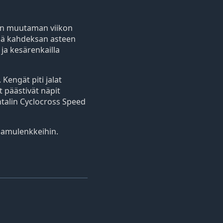
hin muutaman viikon
nkiä kahdeksan asteen
ja kesärenkailla
Kengät piti jalat
 päästivät näpit
ntalin Cyclocross Speed
 aamulenkkeihin.