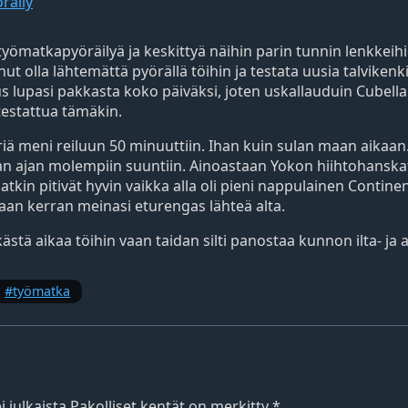
räily
 työmatkapyöräilyä ja keskittyä näihin parin tunnin lenkkei
ut olla lähtemättä pyörällä töihin ja testata uusia talvike
 lupasi pakkasta koko päiväksi, joten uskallauduin Cubella 
testattua tämäkin.
 meni reiluun 50 minuuttiin. Ihan kuin sulan maan aikaan. 
 ajan molempiin suuntiin. Ainoastaan Yokon hiihtohanskat
tkin pitivät hyvin vaikka alla oli pieni nappulainen Contine
aan kerran meinasi eturengas lähteä alta.
ästä aikaa töihin vaan taidan silti panostaa kunnon ilta- ja
työmatka
 julkaista.
Pakolliset kentät on merkitty
*