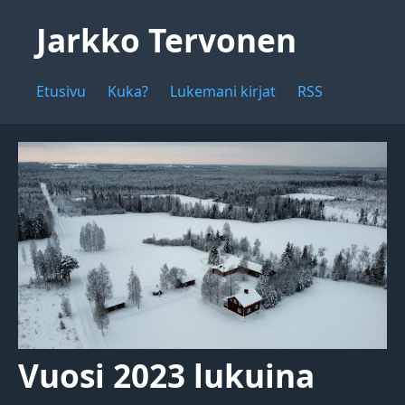
Jarkko Tervonen
Etusivu
Kuka?
Lukemani kirjat
RSS
Vuosi 2023 lukuina