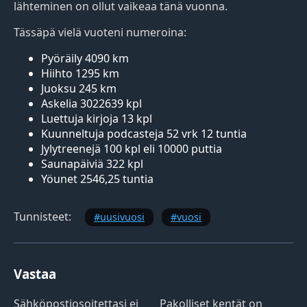
lähteminen on ollut vaikeaa tänä vuonna.
Tässäpä vielä vuoteni numeroina:
Pyöräily 4090 km
Hiihto 1295 km
Juoksu 245 km
Askelia 3022639 kpl
Luettuja kirjoja 13 kpl
Kuunneltuja podcasteja 52 vrk 12 tuntia
Jylytreenejä 100 kpl eli 10000 puttia
Saunapäiviä 322 kpl
Yöunet 2546,25 tuntia
Tunnisteet:
uusivuosi
vuosi
Vastaa
Sähköpostiosoitettasi ei
Pakolliset kentät on