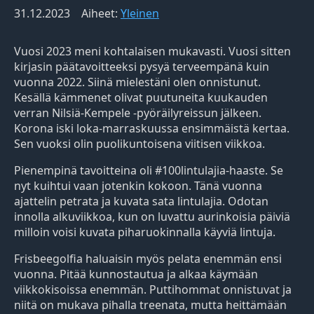
31.12.2023
Aiheet:
Yleinen
Vuosi 2023 meni kohtalaisen mukavasti. Vuosi sitten
kirjasin päätavoitteeksi pysyä terveempänä kuin
vuonna 2022. Siinä mielestäni olen onnistunut.
Kesällä kämmenet olivat puutuneita kuukauden
verran Nilsiä-Kempele -pyöräilyreissun jälkeen.
Korona iski loka-marraskuussa ensimmäistä kertaa.
Sen vuoksi olin puolikuntoisena viitisen viikkoa.
Pienempinä tavoitteina oli #100lintulajia-haaste. Se
nyt kuihtui vaan jotenkin kokoon. Tänä vuonna
ajattelin petrata ja kuvata sata lintulajia. Odotan
innolla alkuviikkoa, kun on luvattu aurinkoisia päiviä
milloin voisi kuvata piharuokinnalla käyviä lintuja.
Frisbeegolfia haluaisin myös pelata enemmän ensi
vuonna. Pitää kunnostautua ja alkaa käymään
viikkokisoissa enemmän. Puttihommat onnistuvat ja
niitä on mukava pihalla treenata, mutta heittämään