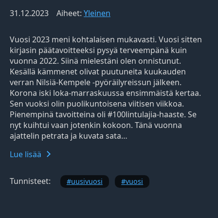
31.12.2023
Aiheet:
Yleinen
Vuosi 2023 meni kohtalaisen mukavasti. Vuosi sitten
kirjasin päätavoitteeksi pysyä terveempänä kuin
vuonna 2022. Siinä mielestäni olen onnistunut.
Kesällä kämmenet olivat puutuneita kuukauden
verran Nilsiä-Kempele -pyöräilyreissun jälkeen.
Korona iski loka-marraskuussa ensimmäistä kertaa.
Sen vuoksi olin puolikuntoisena viitisen viikkoa.
Pienempinä tavoitteina oli #100lintulajia-haaste. Se
nyt kuihtui vaan jotenkin kokoon. Tänä vuonna
ajattelin petrata ja kuvata sata…
Lue lisää
Tunnisteet:
uusivuosi
vuosi