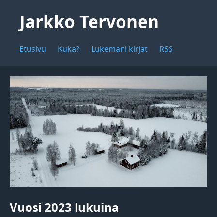
Jarkko Tervonen
Etusivu
Kuka?
Lukemani kirjat
RSS
Vuosi 2023 lukuina