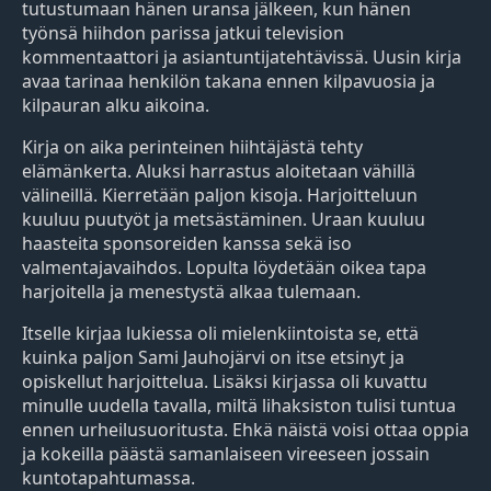
tutustumaan hänen uransa jälkeen, kun hänen
työnsä hiihdon parissa jatkui television
kommentaattori ja asiantuntijatehtävissä. Uusin kirja
avaa tarinaa henkilön takana ennen kilpavuosia ja
kilpauran alku aikoina.
Kirja on aika perinteinen hiihtäjästä tehty
elämänkerta. Aluksi harrastus aloitetaan vähillä
välineillä. Kierretään paljon kisoja. Harjoitteluun
kuuluu puutyöt ja metsästäminen. Uraan kuuluu
haasteita sponsoreiden kanssa sekä iso
valmentajavaihdos. Lopulta löydetään oikea tapa
harjoitella ja menestystä alkaa tulemaan.
Itselle kirjaa lukiessa oli mielenkiintoista se, että
kuinka paljon Sami Jauhojärvi on itse etsinyt ja
opiskellut harjoittelua. Lisäksi kirjassa oli kuvattu
minulle uudella tavalla, miltä lihaksiston tulisi tuntua
ennen urheilusuoritusta. Ehkä näistä voisi ottaa oppia
ja kokeilla päästä samanlaiseen vireeseen jossain
kuntotapahtumassa.