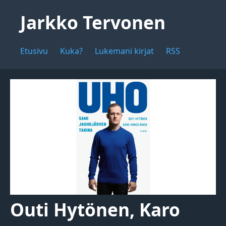
Jarkko Tervonen
Etusivu
Kuka?
Lukemani kirjat
RSS
Outi Hytönen, Karo