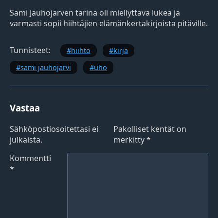
Sami Jauhojärven tarina oli miellyttävä lukea ja
varmasti sopii hiihtäjien elämänkertakirjoista pitäville.
Tunnisteet:
hiihto
kirja
sami jauhojärvi
uho
Vastaa
Sähköpostiosoitettasi ei
Pakolliset kentät on
julkaista.
merkitty
*
Kommentti
*