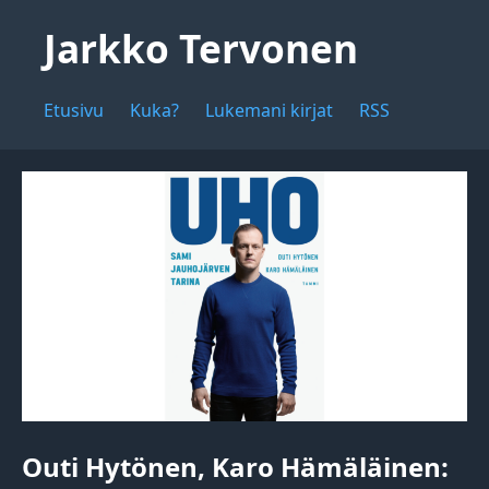
Jarkko Tervonen
Etusivu
Kuka?
Lukemani kirjat
RSS
Outi Hytönen, Karo Hämäläinen: