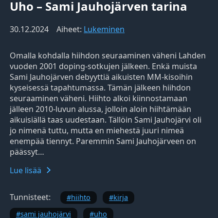
Uho – Sami Jauhojärven tarina
30.12.2024
Aiheet:
Lukeminen
Omalla kohdalla hiihdon seuraaminen väheni Lahden
vuoden 2001 doping-sotkujen jälkeen. Enkä muista
Sami Jauhojärven debyyttiä aikuisten MM-kisoihin
kyseisessä tapahtumassa. Tämän jälkeen hiihdon
seuraaminen väheni. Hiihto alkoi kiinnostamaan
jälleen 2010-luvun alussa, jolloin aloin hiihtämään
aikuisiällä taas uudestaan. Tällöin Sami Jauhojärvi oli
jo nimenä tuttu, mutta en miehestä juuri nimeä
enempää tiennyt. Paremmin Sami Jauhojärveen on
päässyt…
Lue lisää
Tunnisteet:
hiihto
kirja
sami jauhojärvi
uho