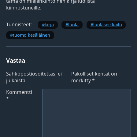
tämä on mielenkiintoinen kirja luolista
kiinnostuneille.
Tunnisteet:
kirja
luola
luolaseikkailu
tuomo kesäläinen
Vastaa
Sähköpostiosoitettasi ei
Pakolliset kentät on
julkaista.
merkitty
*
Kommentti
*