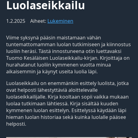
Luolaseikkailu
1.2.2025
Aiheet:
Lukeminen
Viime syksynä pääsin maistamaan vähän
tuntemattomamman luolan tutkimiseen ja kiinnostus
luoliin heräsi. Tästä innostuneena otin luettavaksi
Tuomo Kesäläisen Luolaseikkailu-kirjan. Kirjoittaja on
hurahatanut luoliin kymmenen vuotta minua
aikaisemmin ja käynyt useita luolia läpi.
Luolaseikkailu on enemmänkin esittely luolista, jotka
ovat helposti lähestyttäviä aloittelevalle
luolaseikkailijalle. Kirja kooltaan sopii vaikka mukaan
luolaa tutkimaan lähtiessä. Kirja sisältää kuuden
kymmenen luolan esittelyn. Esittelyssä käydään läpi
hieman luolan historiaa sekä kuinka luolalle pääsee
helposti.