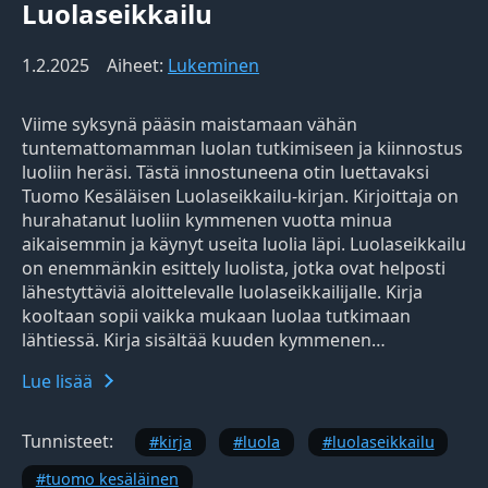
Luolaseikkailu
1.2.2025
Aiheet:
Lukeminen
Viime syksynä pääsin maistamaan vähän
tuntemattomamman luolan tutkimiseen ja kiinnostus
luoliin heräsi. Tästä innostuneena otin luettavaksi
Tuomo Kesäläisen Luolaseikkailu-kirjan. Kirjoittaja on
hurahatanut luoliin kymmenen vuotta minua
aikaisemmin ja käynyt useita luolia läpi. Luolaseikkailu
on enemmänkin esittely luolista, jotka ovat helposti
lähestyttäviä aloittelevalle luolaseikkailijalle. Kirja
kooltaan sopii vaikka mukaan luolaa tutkimaan
lähtiessä. Kirja sisältää kuuden kymmenen…
Lue lisää
Tunnisteet:
kirja
luola
luolaseikkailu
tuomo kesäläinen