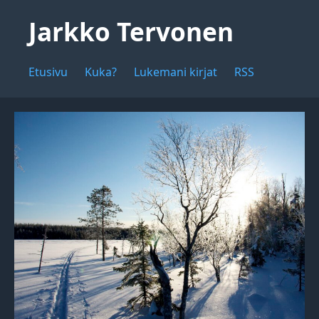
Jarkko Tervonen
Etusivu
Kuka?
Lukemani kirjat
RSS