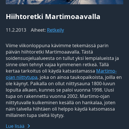
Hiihtoretki Martimoaavalla
11.2.2013
Aiheet:
Retkeily
Viime viikonloppuna kävimme tekemässä parin
päivän hiihtoretki Martimoaavalla. Tästä
soidensuojelualueesta on tullut yksi lempialueista ja
sinne olen tehnyt vajaa kymmenen retkeä. Tällä
kertaa tarkoitus oli käydä katsastamassa
Martimo-
ojan niittytupa
, joka on ainoa taukopaikoista, joilla en
ole käynyt. Paikalla on ollut niittysauna 1800-luvun
lopulta alkaen, kunnes se paloi vuonna 1998. Uusi
tupa on rakennettu vuonna 2002. Martimo-ojan
niittytuvalle kulkeminen kesällä on hankalaa, joten
näin talvella hiihtäen oli helppo käydä katsomassa
millainen tupa sieltä löytyy.
Lue lisää