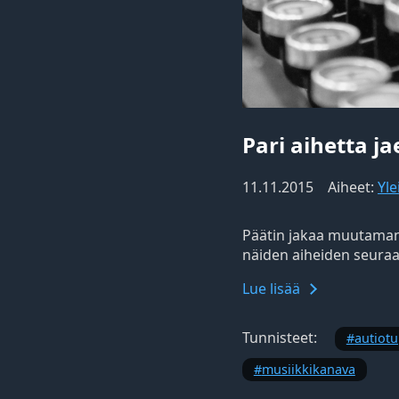
Pari aihetta j
11.11.2015
Aiheet:
Yle
Päätin jakaa muutaman 
näiden aiheiden seura
Lue lisää
Tunnisteet:
autiot
musiikkikanava