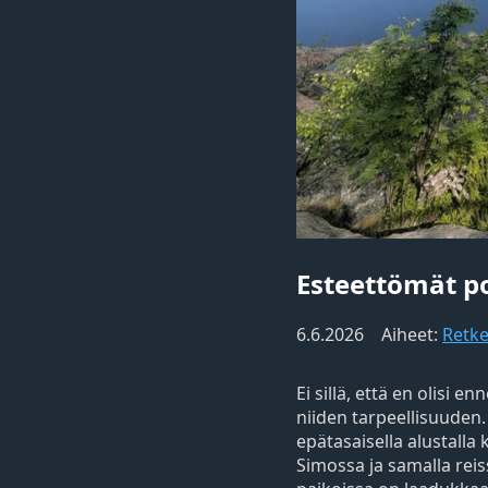
Esteettömät p
6.6.2026
Aiheet:
Retke
Ei sillä, että en olis
niiden tarpeellisuuden. 
epätasaisella alustall
Simossa ja samalla rei