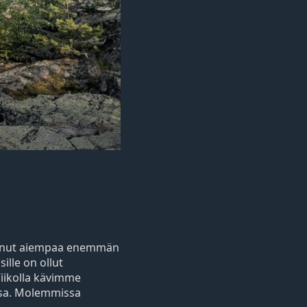
omannut aiempaa enemmän
ille on ollut
iikolla kävimme
ssa. Molemmissa