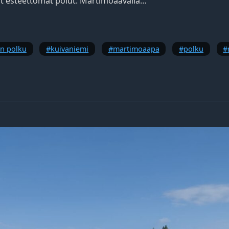
t esteettömät polut. Martimoaavalla…
ön polku
kuivaniemi
martimoaapa
polku