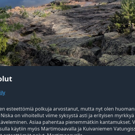
olut
ily
i ennen esteettömiä polkuja arvostanut, mutta nyt olen hu
Niska on vihoitellut viime syksystä asti ja erityisen myrkkyä s
a käveleminen. Asiaa pahentaa pienemmätkin kantamukset. V
ssulla käytiin myös Martimoaavalla ja Kuivaniemen Vatungi