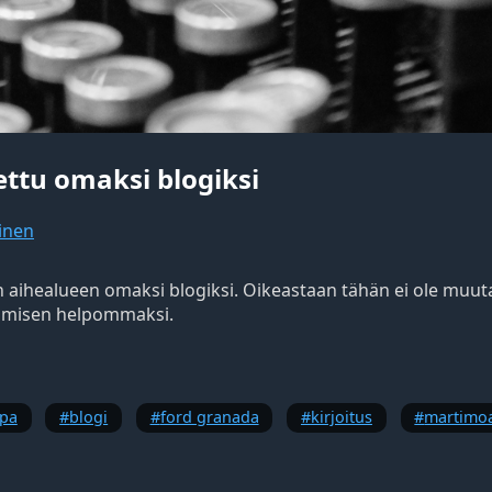
aettu omaksi blogiksi
inen
aihealueen omaksi blogiksi. Oikeastaan tähän ei ole muuta
amisen helpommaksi.
upa
blogi
ford granada
kirjoitus
martimo