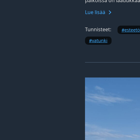
paikoissa on laadukkaa
Lue lisää
Tunnisteet:
esteet
vatunki