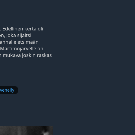
Edellinen kerta oli
 joka sijaitsi
rannalle etsimään
Martimojärvelle on
n mukava joskin raskas
veneily