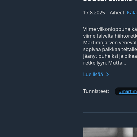
17.8.2025
Aiheet:
Kala
Viime viikonloppuna kä
viime talvelta hiihtor
Martimojärven venevalk
sopivaa paikkaa telta
jäänyt puheiksi ja oik
retkeilyyn. Mutta…
Lue lisää
Tunnisteet:
martim