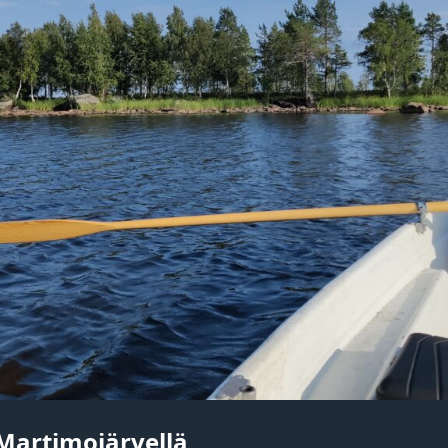
Martimojärvellä