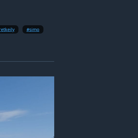
retkeily
simo