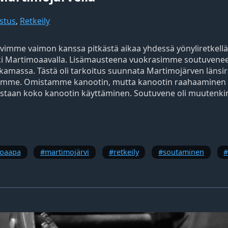
stus
,
Retkeily
vimme vaimon kanssa pitkästä aikaa yhdessä yönyliretkellä. 
etki Martimoaavalla. Lisämausteena vuokrasimme soutuveneen,
amassa. Tästä oli tarkoitus suunnata Martimojärven länsi
llemme. Omistamme kanootin, mutta kanootin raahaaminen 
eastaan koko kanootin käyttäminen. Soutuvene oli muutenki
oaapa
martimojärvi
retkeily
soutaminen