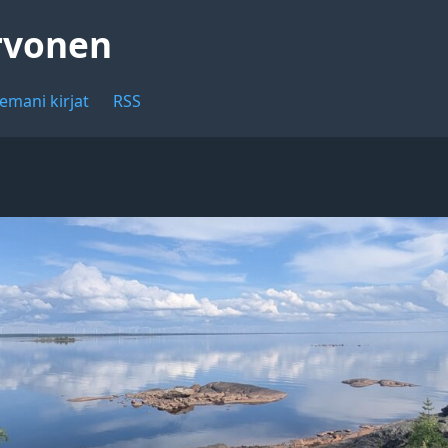
rvonen
emani kirjat
RSS