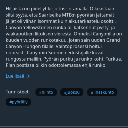
Hiljaista on pidellyt kirjoitusrintamalla. Oikeastaan
siitä syytä, että Saariselkä MTB:n pyörään jättämät
jäljet oli vähän isommat kuin alkutarkastelu osoitti.
Canyon Yellowstonen runko oli katkennut pysty- ja
vaakaputken liitoksen vierestä. Onneksi Canyonilla on
kuuden vuoden runkotakuu, joten sain uuden Grand
Canyon -rungon tilalle. Vaihtoprosessi hoitui
nopeasti. Canyonin Suomen edustajalle kuvat
rungosta mailiin. Pyörän purku ja runko kohti Turkua.
Pian postissa olikin odottolemassa ehjä runko.
Lue lisää
Tunnisteet:
hiihto
juoksu
lihaskunto
pyöräily