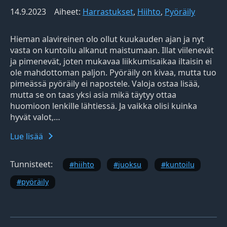
14.9.2023
Aiheet:
Harrastukset
,
Hiihto
,
Pyöräily
Hieman alavireinen olo ollut kuukauden ajan ja nyt
vasta on kuntoilu alkanut maistumaan. Illat viilenevät
ja pimenevät, joten mukavaa liikkumisaikaa iltaisin ei
ole mahdottoman paljon. Pyöräily on kivaa, mutta tuo
pimeässä pyöräily ei napostele. Valoja ostaa lisää,
mutta se on taas yksi asia mikä täytyy ottaa
huomioon lenkille lähtiessä. Ja vaikka olisi kuinka
hyvät valot,…
Lue lisää
Tunnisteet:
hiihto
juoksu
kuntoilu
pyöräily