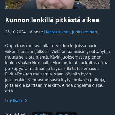
Kunnon lenkillä pitkästä aikaa
26.10.2024
Aiheet:
Harrastukset
,
Juokseminen
Onpa taas mukava olla terveiden kirjoissa parin
viikon flunssan jälkeen. Vielä on aamuisin yskittänyt ja
muuta sellaista pientä. Kävin juoksemassa pienen
lenkin Vaalan Nuojualla. Alun perin oli tarkoitus ottaa
polkupyörä matkaan ja käydä sillä katselemassa
Pikku-Rokuan maisemia. Vaan kävihän hyvin
juostenkin. Kangasmetsästä löytyi mukavia polkuja,
joita ei ole karttaan merkitty. Ainoa ongelma oli se,
että…
Lue lisää
Tunnisteet:
juoksu
nuojua