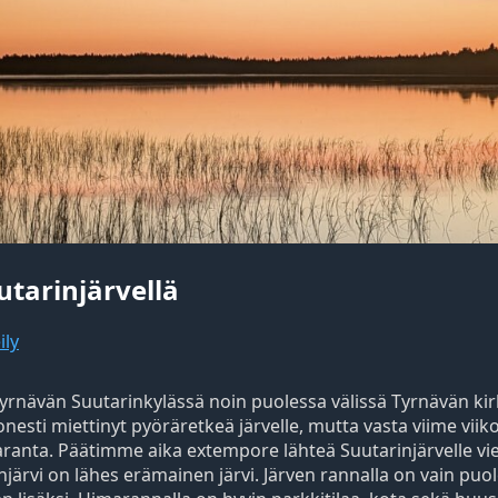
tarinjärvellä
ily
 Tyrnävän Suutarinkylässä noin puolessa välissä Tyrnävän ki
esti miettinyt pyöräretkeä järvelle, mutta vasta viime viik
aranta. Päätimme aika extempore lähteä Suutarinjärvelle v
injärvi on lähes erämainen järvi. Järven rannalla on vain p