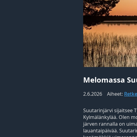
Melomassa Suu
2.6.2026
Aiheet:
Retke
Suutarinjärvi sijaitsee
Kylmälänkylää. Olen mon
järven rannalla on uim
lauantaipäivää. Suutar