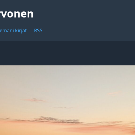
rvonen
emani kirjat
RSS