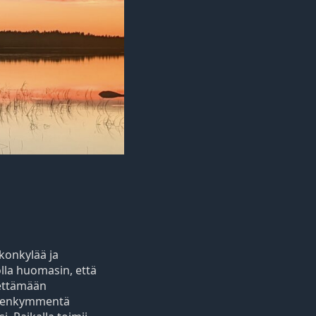
rkonkylää ja
olla huomasin, että
iettämään
uolenkymmentä