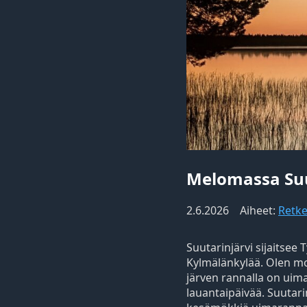
Melomassa Suu
2.6.2026
Aiheet:
Retke
Suutarinjärvi sijaitsee
Kylmälänkylää. Olen mon
järven rannalla on uim
lauantaipäivää. Suutar