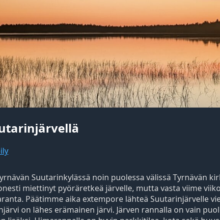
tarinjärvellä
ily
 Tyrnävän Suutarinkylässä noin puolessa välissä Tyrnävän ki
esti miettinyt pyöräretkeä järvelle, mutta vasta viime viik
aranta. Päätimme aika extempore lähteä Suutarinjärvelle v
injärvi on lähes erämainen järvi. Järven rannalla on vain p