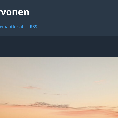
rvonen
emani kirjat
RSS