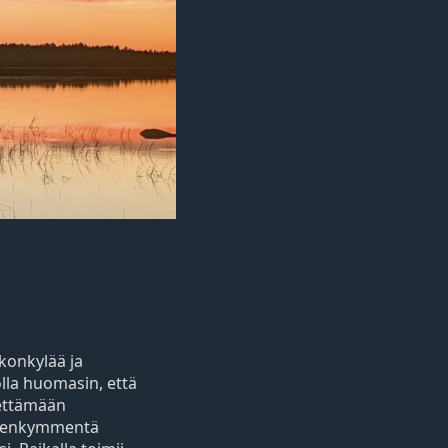
rkonkylää ja
olla huomasin, että
iettämään
uolenkymmentä