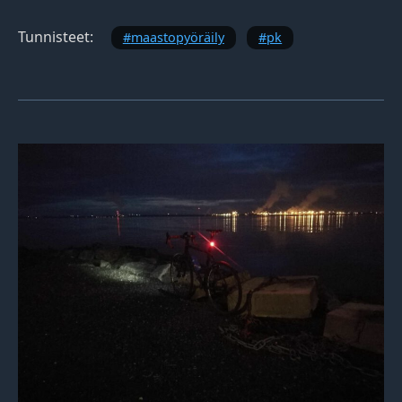
Tunnisteet:
maastopyöräily
pk