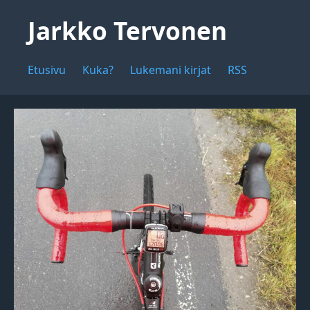
Jarkko Tervonen
Etusivu
Kuka?
Lukemani kirjat
RSS