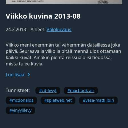
Viikko kuvina 2013-08
24.2.2013
Aiheet:
Valokuvaus
Viikko meni enemmän tai vähemmän dataillessa joka
päivä. Seuraavalla viikolla pitää mennä ulos ottamaan
kaikki kuvat. Ainakin pientä reissua olisi tiedossa,
mistä tulee kuvia.
Lue lisää
Tunnisteet:
cd-levyt
macbook air
mcdonalds
splatweb.net
vesa-matti loiri
vinyylilevy