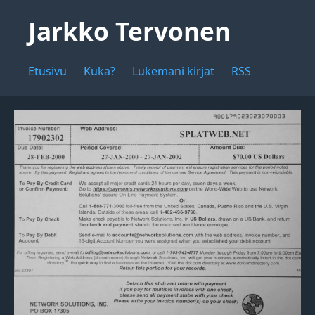
Jarkko Tervonen
Etusivu
Kuka?
Lukemani kirjat
RSS