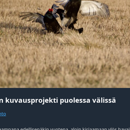
in kuvausprojekti puolessa välissä
nto
ampana edellisenäkin vuotena, aloin kirjaamaan ylös havaits