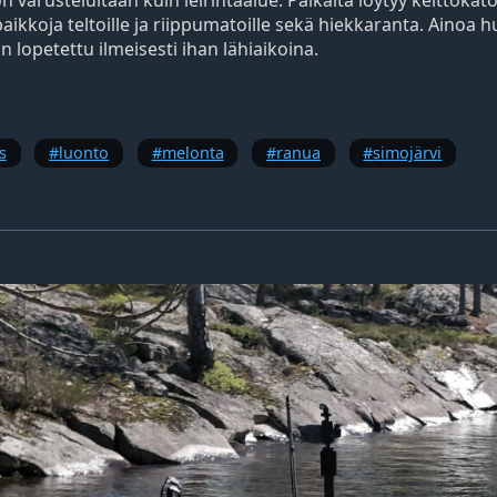
paikkoja teltoille ja riippumatoille sekä hiekkaranta. Ainoa 
n lopetettu ilmeisesti ihan lähiaikoina.
s
luonto
melonta
ranua
simojärvi