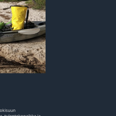
jokisuun
os, tulentekopaikka ja