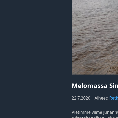
Melomassa Sim
22.7.2020
Aiheet:
Retk
Vietimme viime juhann
tulentekopaikan, joka o