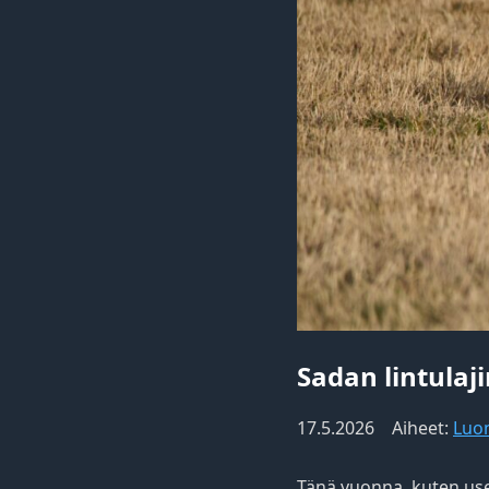
Sadan lintulaj
17.5.2026
Aiheet:
Luo
Tänä vuonna, kuten use