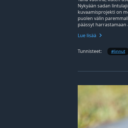
Nykyään sadan lintulaj
kuvaamisprojekti on mo
puolen välin paremmalla
päässyt harrastamaan a
Lue lisää
Tunnisteet:
linnut