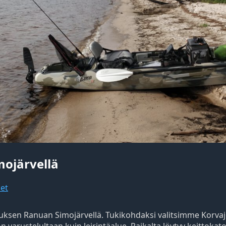
ojärvellä
et
uksen Ranuan Simojärvellä. Tukikohdaksi valitsimme Korva
n varustelultaan kuin leirintäalue. Paikalta löytyy keittokat