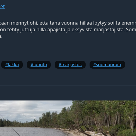
et
kään mennyt ohi, että tänä vuonna hillaa löytyy soilta ene
n tehty juttuja hilla-apajista ja eksyvistä marjastajista. So
a.
lakka
luonto
marjastus
suomuurain